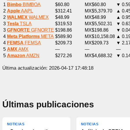
1
Bimbo
BIMBOA
$60.80
MX$60.80
▼ 0.5
2
Apple
AAPL
$312.41
MX$5,379.70
▲ 0.4
2
WALMEX
WALMEX
$48.99
MX$48.99
▲ 0.9
3
Tesla
TSLA
$319.53
MX$5,502.31
▼ 0.6
3
GFNORTE
GFNORTE
$198.86
MX$198.86
▼ 0.0
4
Meta Platforms
META
$589.90
MX$10,158.08
▲ 0.1
4
FEMSA
FEMSA
$209.73
MX$209.73
▼ 2.1
5
AMX
AMX
—
—
—
5
Amazon
AMZN
$272.26
MX$4,688.32
▼ 0.1
Última actualización: 2026-04-17 17:48:18
Últimas publicaciones
NOTICIAS
NOTICIAS