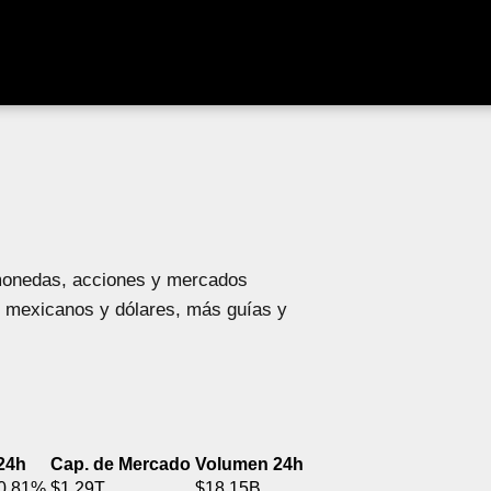
omonedas, acciones y mercados
s mexicanos y dólares, más guías y
24h
Cap. de Mercado
Volumen 24h
0.81%
$1.29T
$18.15B