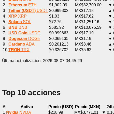
2
Ethereum
ETH
$1,902.09
MX$32,709.00
▼ 
3
Tether (USDT)
USDT
$0.999302
MX$17.18
▲ 
4
XRP
XRP
$1.03
MX$17.62
▼ 
5
Solana
SOL
$72.76
MX$1,251.16
▼ 
6
BNB
BNB
$585.92
MX$10,075.59
▼ 
7
USD Coin
USDC
$0.999663
MX$17.19
▲ 
8
Dogecoin
DOGE
$0.069135
MX$1.19
▼ 
9
Cardano
ADA
$0.201213
MX$3.46
▲ 
10
TRON
TRX
$0.326702
MX$5.62
▼ 
Última actualización: 2026-08-07 04:45:29
Top 10 acciones
#
Activo
Precio (USD)
Precio (MXN)
24h
1
Nvidia
NVDA
$218.99
MX$3,771.01
▼ 0.1