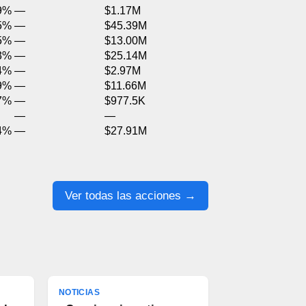
9%
—
$1.17M
5%
—
$45.39M
5%
—
$13.00M
3%
—
$25.14M
4%
—
$2.97M
9%
—
$11.66M
7%
—
$977.5K
—
—
4%
—
$27.91M
Ver todas las acciones →
NOTICIAS