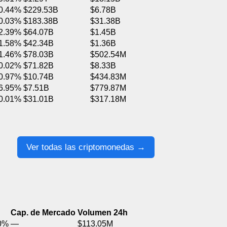
0.44%
$229.53B
$6.78B
0.03%
$183.38B
$31.38B
2.39%
$64.07B
$1.45B
1.58%
$42.34B
$1.36B
1.46%
$78.03B
$502.54M
0.02%
$71.82B
$8.33B
0.97%
$10.74B
$434.83M
6.95%
$7.51B
$779.87M
0.01%
$31.01B
$317.18M
Ver todas las criptomonedas →
Cap. de Mercado
Volumen 24h
0%
—
$113.05M