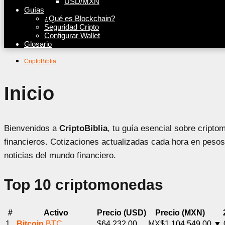
USD/MXN
Guías
¿Qué es Blockchain?
Seguridad Cripto
Configurar Wallet
Glosario
CriptoBiblia
Inicio
Bienvenidos a
CriptoBiblia
, tu guía esencial sobre cript
financieros. Cotizaciones actualizadas cada hora en peso
noticias del mundo financiero.
Top 10 criptomonedas
#
Activo
Precio (USD)
Precio (MXN)
1
Bitcoin
BTC
$64,232.00
MX$1,104,549.00
▼ 