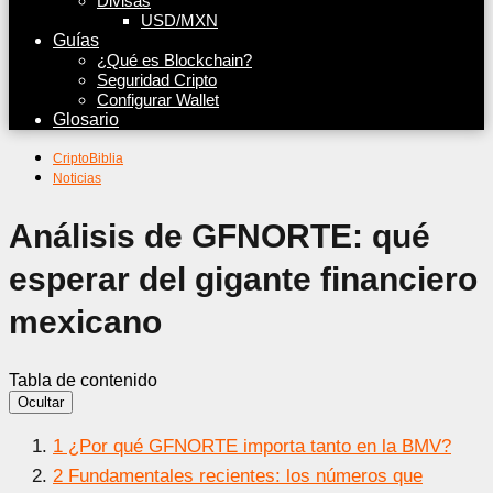
Divisas
USD/MXN
Guías
¿Qué es Blockchain?
Seguridad Cripto
Configurar Wallet
Glosario
CriptoBiblia
Noticias
Análisis de GFNORTE: qué
esperar del gigante financiero
mexicano
Tabla de contenido
Ocultar
1
¿Por qué GFNORTE importa tanto en la BMV?
2
Fundamentales recientes: los números que