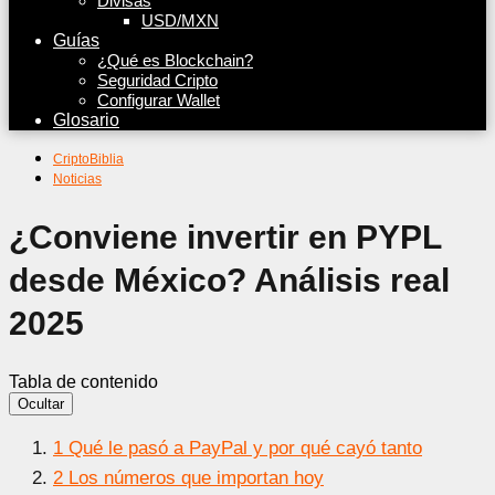
Divisas
USD/MXN
Guías
¿Qué es Blockchain?
Seguridad Cripto
Configurar Wallet
Glosario
CriptoBiblia
Noticias
¿Conviene invertir en PYPL
desde México? Análisis real
2025
Tabla de contenido
Ocultar
1
Qué le pasó a PayPal y por qué cayó tanto
2
Los números que importan hoy