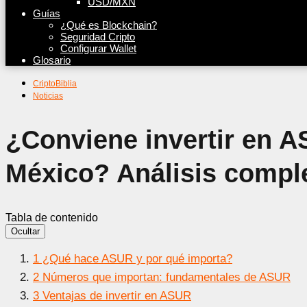
USD/MXN
Guías
¿Qué es Blockchain?
Seguridad Cripto
Configurar Wallet
Glosario
CriptoBiblia
Noticias
¿Conviene invertir en 
México? Análisis compl
Tabla de contenido
Ocultar
1
¿Qué hace ASUR y por qué importa?
2
Números que importan: fundamentales de ASUR
3
Ventajas de invertir en ASUR