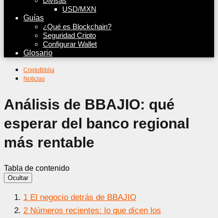
Divisas
USD/MXN
Guías
¿Qué es Blockchain?
Seguridad Cripto
Configurar Wallet
Glosario
CriptoBiblia
Noticias
Análisis de BBAJIO: qué
esperar del banco regional
más rentable
Tabla de contenido
Ocultar
1
El negocio detrás de BBAJIO
2
Números recientes: lo que dicen los