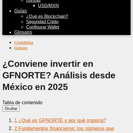
Divisas
USD/MXN
Guías
¿Qué es Blockchain?
Seguridad Cripto
Configurar Wallet
Glosario
CriptoBiblia
Noticias
¿Conviene invertir en
GFNORTE? Análisis desde
México en 2025
Tabla de contenido
Ocultar
1
¿Qué es GFNORTE y por qué importa?
2
Fundamentos financieros: los números que