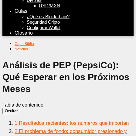
Divisas
USD/MXN
Guías
¿Qué es Blockchain?
Seguridad Cripto
Configurar Wallet
Glosario
CriptoBiblia
Noticias
Análisis de PEP (PepsiCo):
Qué Esperar en los Próximos
Meses
Tabla de contenido
Ocultar
1
Resultados recientes: los números que importan
2
El problema de fondo: consumidor presionado y