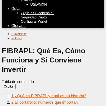
Divisas
USD/MXN
Guías
¿Qué es Blockchain?
Seguridad Cripto
Configurar Wallet
Glosario
CriptoBiblia
Noticias
FIBRAPL: Qué Es, Cómo
Funciona y Si Conviene
Invertir
Tabla de contenido
Ocultar
1
¿Qué es FIBRAPL y cuál es su historia?
2
El portafolio: números que importan