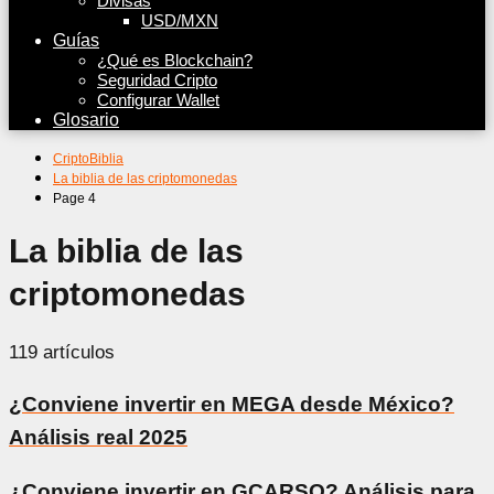
Divisas
USD/MXN
Guías
¿Qué es Blockchain?
Seguridad Cripto
Configurar Wallet
Glosario
CriptoBiblia
La biblia de las criptomonedas
Page 4
La biblia de las
criptomonedas
119 artículos
¿Conviene invertir en MEGA desde México?
Análisis real 2025
¿Conviene invertir en GCARSO? Análisis para