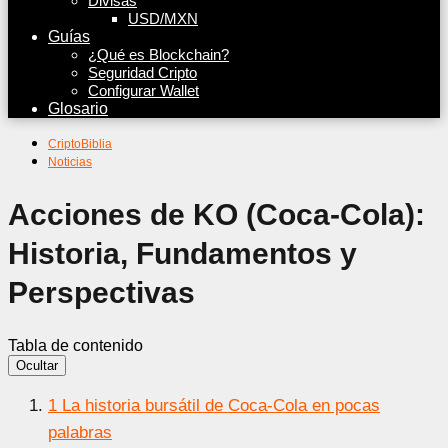
Divisas
USD/MXN
Guías
¿Qué es Blockchain?
Seguridad Cripto
Configurar Wallet
Glosario
CriptoBiblia
Noticias
Acciones de KO (Coca-Cola):
Historia, Fundamentos y
Perspectivas
Tabla de contenido
Ocultar
1
La historia bursátil de Coca-Cola en pocas
palabras