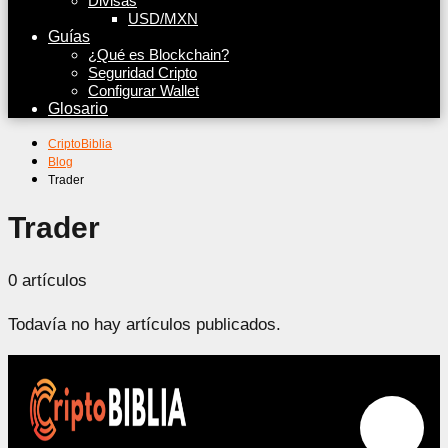
Divisas
USD/MXN
Guías
¿Qué es Blockchain?
Seguridad Cripto
Configurar Wallet
Glosario
CriptoBiblia
Blog
Trader
Trader
0 artículos
Todavía no hay artículos publicados.