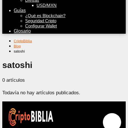
Divisas
USD/MXN
Guías
¿Qué es Blockchain?
Seguridad Cripto
Configurar Wallet
Glosario
CriptoBiblia
Blog
satoshi
satoshi
0 artículos
Todavía no hay artículos publicados.