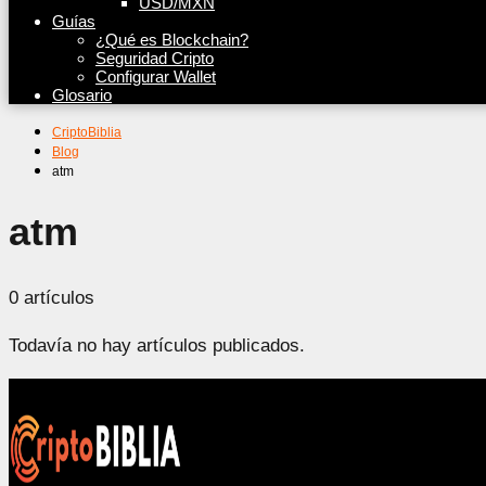
USD/MXN
Guías
¿Qué es Blockchain?
Seguridad Cripto
Configurar Wallet
Glosario
CriptoBiblia
Blog
atm
atm
0 artículos
Todavía no hay artículos publicados.