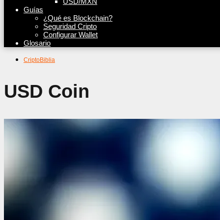
USD/MXN
Guías
¿Qué es Blockchain?
Seguridad Cripto
Configurar Wallet
Glosario
CriptoBiblia
USD Coin