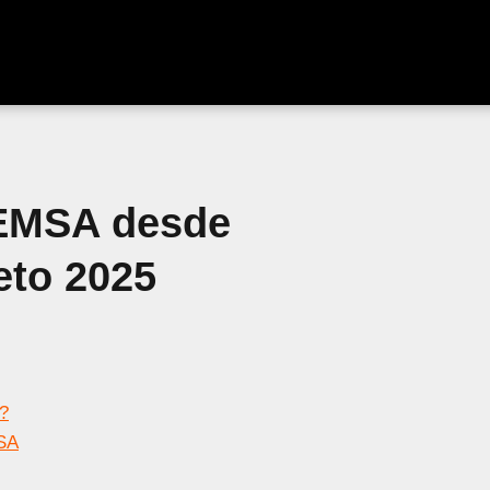
FEMSA desde
eto 2025
?
SA