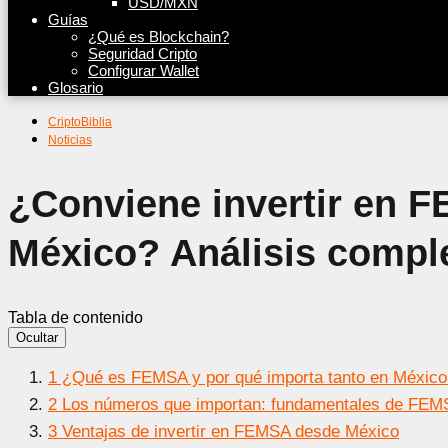
USD/MXN
Guías
¿Qué es Blockchain?
Seguridad Cripto
Configurar Wallet
Glosario
CriptoBiblia
Noticias
¿Conviene invertir en 
México? Análisis compl
Tabla de contenido
Ocultar
1
¿Qué es FEMSA y por qué importa tanto en México
2
Los números que importan: fundamentales de FEM
3
Ventajas de invertir en FEMSA desde México