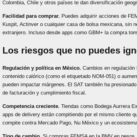
Colombia, Chile y otros países te dan diversificación geogr
Facilidad para comprar.
Puedes adquirir acciones de FE
Kuspit, Actinver o cualquier casa de bolsa mexicana, sin n
extranjero. Incluso desde apps como GBM+ la compra tom
Los riesgos que no puedes ign
Regulación y política en México.
Cambios en regulación fi
contenido calórico (como el etiquetado NOM-051) o aumen
pueden impactar márgenes. El SAT también ha presionad
de facturación y cumplimiento fiscal.
Competencia creciente.
Tiendas como Bodega Aurrera Exp
apps de delivery están compitiendo por el mismo cliente qu
compite contra Mercado Pago, Nu México y un ecosistema
Tipo de cambio.
Si compras FEMSA en la BMV en pesos, e