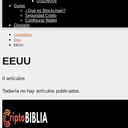
USD/MXN
Guías
¿Qué es Blockchain?
Seguridad Cripto
Configurar Wallet
Glosario
CriptoBiblia
Blog
EEUU
EEUU
0 artículos
Todavía no hay artículos publicados.